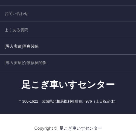
お問い合わせ
よくある質問
[導入実績]医療関係
[導入実績]介護福祉関係
足こぎ車いすセンター
〒300-1622 茨城県北相馬郡利根町布川976（土日祝定休）
Copyright ©
足こぎ車いすセンター