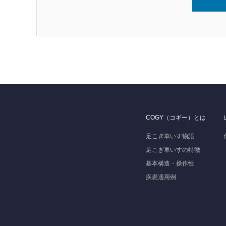
COGY（コギー）とは
足こぎ車いす物語
足こぎ車いすの特徴
基本構造・操作性
疾患適用例