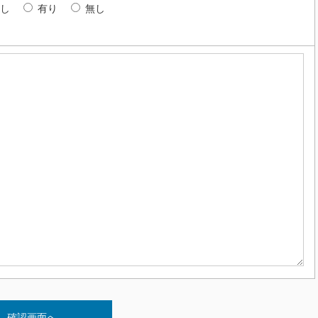
し
有り
無し