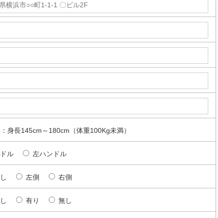
身長145cm～180cm（体重100Kg未満）
ドル
左ハンドル
し
左側
右側
し
有り
無し