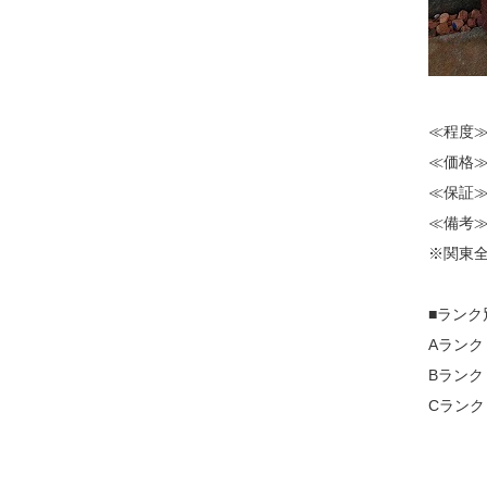
≪程度
≪価格≫
≪保証
≪備考
※関東
■ランク
Aラン
Bラン
Cラン