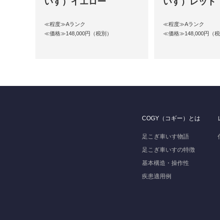
いす）イエロー
いす）レッド
≪程度≫Aランク
≪程度≫Aランク
≪価格≫148,000円（税別）
≪価格≫148,000円（
COGY（コギー）とは
足こぎ車いす物語
足こぎ車いすの特徴
基本構造・操作性
疾患適用例