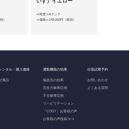
いす）イエロー
≪程度≫Aランク
税別）
≪価格≫148,000円（税別）
レンタル・購入価格
運動機能の効果
出張試乗予約
付属品
脳血流の効果
お問い合わせ
完全片麻痺症例
よくある質問
不全麻痺症例
リハビリテーション
「COGY」お客様の声
お客様の声投稿ﾌｫｰﾑ